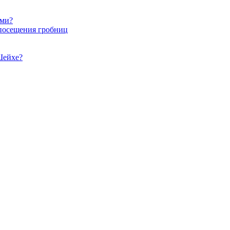
ами?
 посещения гробниц
Шейхе?