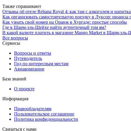
Также спрашивают
Отзывы об отеле Rehana Royal 4: как там с алкоголем и напитк
Как организовать самостоятельную поездку в Луксор: нюансы
Как узнать свой номер на Оранж в Хургаде: простые способы
Где в Шарм-эль-Шейхе найти аутентичный том ям?
В какой валюте платить в магазине Mango Market в Шарм-эль-
Все вопросы
Сервисы
Вопросы и ответы
Путеводитель
Гид по интересным местам
Авиакомпании
База знаний
О проекте
Информация
Правообладателям
Пользовательское соглашение
Политика конфиденциальности
Связаться с нами