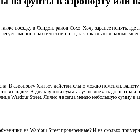
ры на фунты в аэропорту или н
акже поездку в Лондон, район Сохо. Хочу заранее понять, где 
ресует именно практический опыт, так как слышал разные мнени
на. В аэропорту Хитроу действительно можно поменять валюту, 
это выгоднее. А для крупной суммы лучше доехать до центра и н
ице Wardour Street. Лично я всегда меняю небольшую сумму в аэ
обменники на Wardour Street проверенные? И на сколько пример