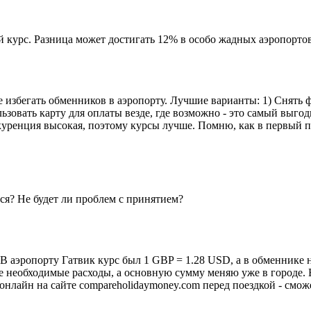
ный курс. Разница может достигать 12% в особо жадных аэропорт
избегать обменников в аэропорту. Лучшие варианты: 1) Снять фу
ьзовать карту для оплаты везде, где возможно - это самый выго
нкуренция высокая, поэтому курсы лучше. Помню, как в первый п
ся? Не будет ли проблем с принятием?
 аэропорту Гатвик курс был 1 GBP = 1.28 USD, а в обменнике на
е необходимые расходы, а основную сумму меняю уже в городе. В
 онлайн на сайте compareholidaymoney.com перед поездкой - смо