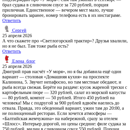
брал судака в сливочном соусе за 720 рублей, порция
приличная. Единственное — вечером мест мало, лучше
бронировать заранее, номер телефона есть в их инстаграме.
Ответить
Сергей
25 апреля 2026
А что скажете про «Светлогорский трактир»? Друзья хвалили,
но я не был. Там тоже рыба есть?
Ответить
Елена_блог
25 апреля 2026
Дмитрий прав насчёт «У моря», но я бы добавила ещё один
вариант — столовая «Домашняя кухня» на проспекте
Калинина, 5. Звучит непафосно, но там местные обедают, и
рыба всегда свежая. Берёте на раздаче: кусок жареной трески с
картофельным пюре — 320 рублей, салат из морской капусты
— 80 рублей, компот — 50 рублей. Итого 450 рублей на
человека! Мы с подругой за 900 рублей вдвоём наелись до
отвала. Правда, это обеденный вариант, ужин там до 20:00, а
не полноценный ресторан. Если хочется атмосферы —
«Балтийская жемчужина» на набережной, сразу за отелем
«Шлосс». Интерьер дорогой, но цены средние: филе судака за
750 рублей, мидии в сливочном соусе 550 рублей. Порции