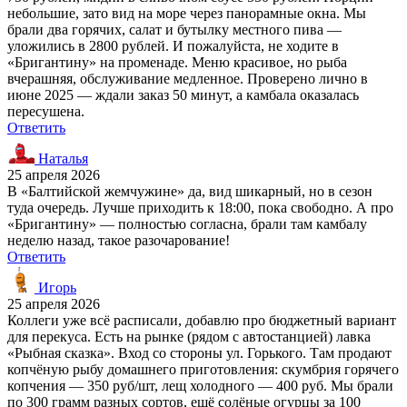
небольшие, зато вид на море через панорамные окна. Мы
брали два горячих, салат и бутылку местного пива —
уложились в 2800 рублей. И пожалуйста, не ходите в
«Бригантину» на променаде. Меню красивое, но рыба
вчерашняя, обслуживание медленное. Проверено лично в
июне 2025 — ждали заказ 50 минут, а камбала оказалась
пересушена.
Ответить
Наталья
25 апреля 2026
В «Балтийской жемчужине» да, вид шикарный, но в сезон
туда очередь. Лучше приходить к 18:00, пока свободно. А про
«Бригантину» — полностью согласна, брали там камбалу
неделю назад, такое разочарование!
Ответить
Игорь
25 апреля 2026
Коллеги уже всё расписали, добавлю про бюджетный вариант
для перекуса. Есть на рынке (рядом с автостанцией) лавка
«Рыбная сказка». Вход со стороны ул. Горького. Там продают
копчёную рыбу домашнего приготовления: скумбрия горячего
копчения — 350 руб/шт, лещ холодного — 400 руб. Мы брали
по 300 грамм разных сортов, ещё солёные огурцы за 100