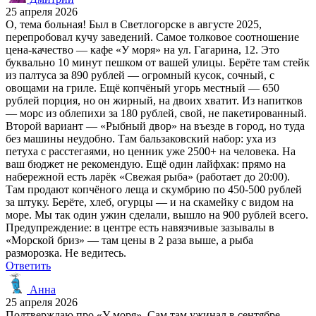
25 апреля 2026
О, тема больная! Был в Светлогорске в августе 2025,
перепробовал кучу заведений. Самое толковое соотношение
цена-качество — кафе «У моря» на ул. Гагарина, 12. Это
буквально 10 минут пешком от вашей улицы. Берёте там стейк
из палтуса за 890 рублей — огромный кусок, сочный, с
овощами на гриле. Ещё копчёный угорь местный — 650
рублей порция, но он жирный, на двоих хватит. Из напитков
— морс из облепихи за 180 рублей, свой, не пакетированный.
Второй вариант — «Рыбный двор» на въезде в город, но туда
без машины неудобно. Там бальзаковский набор: уха из
петуха с расстегаями, но ценник уже 2500+ на человека. На
ваш бюджет не рекомендую. Ещё один лайфхак: прямо на
набережной есть ларёк «Свежая рыба» (работает до 20:00).
Там продают копчёного леща и скумбрию по 450-500 рублей
за штуку. Берёте, хлеб, огурцы — и на скамейку с видом на
море. Мы так один ужин сделали, вышло на 900 рублей всего.
Предупреждение: в центре есть навязчивые зазывалы в
«Морской бриз» — там цены в 2 раза выше, а рыба
разморозка. Не ведитесь.
Ответить
Анна
25 апреля 2026
Подтверждаю про «У моря». Сам там ужинал в сентябре —