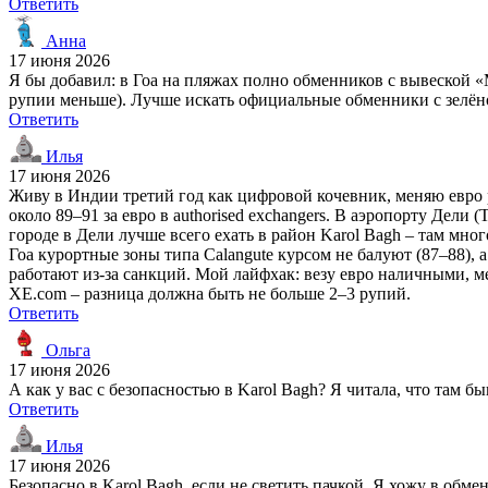
Ответить
Анна
17 июня 2026
Я бы добавил: в Гоа на пляжах полно обменников с вывеской «
рупии меньше). Лучше искать официальные обменники с зелёной
Ответить
Илья
17 июня 2026
Живу в Индии третий год как цифровой кочевник, меняю евро 
около 89–91 за евро в authorised exchangers. В аэропорту Дели 
городе в Дели лучше всего ехать в район Karol Bagh – там мн
Гоа курортные зоны типа Calangute курсом не балуют (87–88), а
работают из-за санкций. Мой лайфхак: везу евро наличными, ме
XE.com – разница должна быть не больше 2–3 рупий.
Ответить
Ольга
17 июня 2026
А как у вас с безопасностью в Karol Bagh? Я читала, что там
Ответить
Илья
17 июня 2026
Безопасно в Karol Bagh, если не светить пачкой. Я хожу в обм