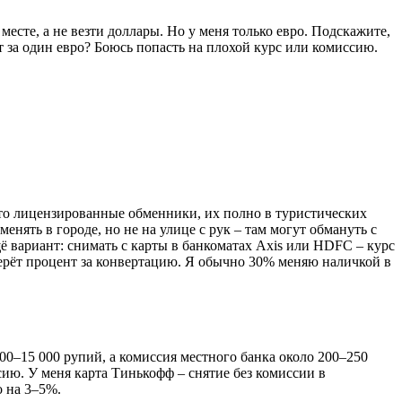
есте, а не везти доллары. Но у меня только евро. Подскажите,
т за один евро? Боюсь попасть на плохой курс или комиссию.
 это лицензированные обменники, их полно в туристических
енять в городе, но не на улице с рук – там могут обмануть с
 вариант: снимать с карты в банкоматах Axis или HDFC – курс
 берёт процент за конвертацию. Я обычно 30% меняю наличкой в
00–15 000 рупий, а комиссия местного банка около 200–250
ию. У меня карта Тинькофф – снятие без комиссии в
о на 3–5%.