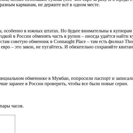
разным карманам, не держите всё в одном месте.
ры, особенно в южных штатах. Но будьте внимательны к купюра
здкой в России обменять часть в рупии – иногда удаётся найти к
истам советую обменник в Connaught Place – там есть филиал Th
 евро – это закон, не пугайтесь. И обязательно сохраняйте квит
официальном обменнике в Мумбаи, попросили паспорт и записали
ше заранее в России проверить, чтобы все были новые серии.
пары часов.