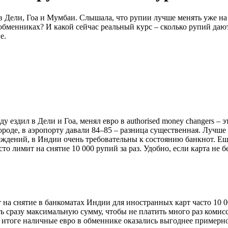
 Дели, Гоа и Мумбаи. Слышала, что рупии лучше менять уже на м
 обменниках? И какой сейчас реальный курс – сколько рупий даю
е.
 ездил в Дели и Гоа, менял евро в authorised money changers –
ороде, в аэропорту давали 84–85 – разница существенная. Лучше м
еждений, в Индии очень требовательны к состоянию банкнот. Ещё
то лимит на снятие 10 000 рупий за раз. Удобно, если карта не
 на снятие в банкоматах Индии для иностранных карт часто 10 0
 сразу максимальную сумму, чтобы не платить много раз комисс
В итоге наличные евро в обменнике оказались выгоднее примерн