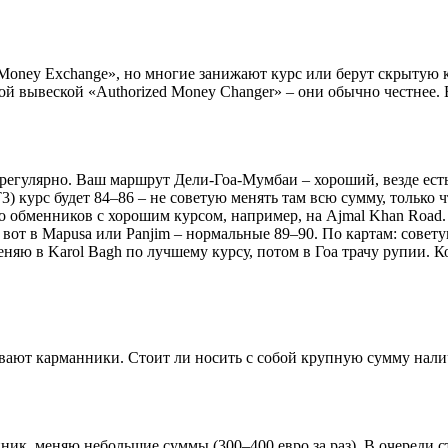
Money Exchange», но многие занижают курс или берут скрытую к
 вывеской «Authorized Money Changer» – они обычно честнее. В
регулярно. Ваш маршрут Дели-Гоа-Мумбаи – хороший, везде есть
(T3) курс будет 84–86 – не советую менять там всю сумму, только
ого обменников с хорошим курсом, например, на Ajmal Khan Road
 вот в Mapusa или Panjim – нормальные 89–90. По картам: совету
няю в Karol Bagh по лучшему курсу, потом в Гоа трачу рупии. К
 бывают карманники. Стоит ли носить с собой крупную сумму нал
енник, меняю небольшие суммы (300–400 евро за раз). В очереди 