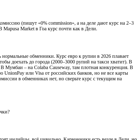
омиссию (пишут «0% commission», а на деле дают курс на 2–3
 Mapusa Market в Гоа курс почти как в Дели.
 нормальные обменники. Курс евро к рупии в 2026 плавает
 чтобы доехать до города (2000–3000 рупий на такси хватит). В
. В Мумбаи – на Colaba Causeway, там плотная конкуренция. В
ю UnionPay или Visa от российских банков, но не все карты
омиссии в обменниках нет, но сверьте курс с текущим на
ички?
стоят индийцы, всё цивильно. Карманники есть везде в Дели, но