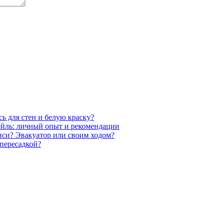
ь для стен и белую краску?
ейль: личный опыт и рекомендации
иси? Эвакуатор или своим ходом?
пересадкой?