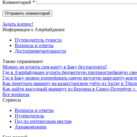
Комментарий
*
Задать вопрос!
Информация о Азербайджане
Путеводитель туриста
Вопросы и ответы
Достопримечательности
Также спрашивают
Можно ли купить сим-карту в Баку без паспорта?
Где в Азербайджане купить бюджетную противогрибковую смес
Где в Баку можно попробовать самую вкусную маргариту-кокт
Как перегнать машину на казахстанском учёте из Актау в Тбил
Как найти выгодный маршрут из Берлина в Санкт-Петербург с 
Все вопросы
Сервисы
Вопросы и ответы
Путеводитель
Гид по интересным местам
Авиакомпании