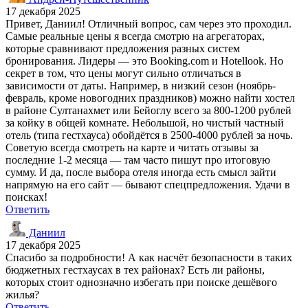
17 декабря 2025
Привет, Даниил! Отличный вопрос, сам через это проходил.
Самые реальные цены я всегда смотрю на агрегаторах,
которые сравнивают предложения разных систем
бронирования. Лидеры — это Booking.com и Hotellook. Но
секрет в том, что цены могут сильно отличаться в
зависимости от даты. Например, в низкий сезон (ноябрь-
февраль, кроме новогодних праздников) можно найти хостел
в районе Султанахмет или Бейоглу всего за 800-1200 рублей
за койку в общей комнате. Небольшой, но чистый частный
отель (типа гестхауса) обойдётся в 2500-4000 рублей за ночь.
Советую всегда смотреть на карте и читать отзывы за
последние 1-2 месяца — там часто пишут про итоговую
сумму. И да, после выбора отеля иногда есть смысл зайти
напрямую на его сайт — бывают спецпредложения. Удачи в
поисках!
Ответить
Даниил
17 декабря 2025
Спасибо за подробности! А как насчёт безопасности в таких
бюджетных гестхаусах в тех районах? Есть ли районы,
которых стоит однозначно избегать при поиске дешёвого
жилья?
Ответить