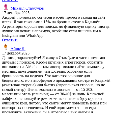
Михаил Стамбулов
17 декабря 2025
Андрей, полностью согласен насчёт прямого захода на сайт
отеля! Я так сэкономил 15% на брони в отеле в Кадыкёе.
Агрегаторы хороши для поиска, но финальную сделку иногда
лучше заключать напрямую, особенно если пишешь им в
Instagram или WhatsApp.
Ответить
Айше Л.
17 декабря 2025
Даниил, здравствуйте! Я живу в Стамбуле и часто помогаю
друзьям с поиском. Кроме крупных агрегаторов, обратите
внимание на Airbnb — там иногда можно найти комнаты у
местных даже дешевле, чем хостелы, особенно если
бронировать на неделю. Что касается районов: для
бюджетного, но атмосферного проживания смотрите Кадыкёй
(азиатская сторона) или Фатих (европейская сторона, но не
самый центр). Цены: комната в хостеле — от 15-20$,
маленький отель (пэнсион) — от 30-40$ за ночь. Ключевой
лайфхак: используйте режим «инкогнито» в браузере или
очищайте кэш, потому что сайты могут повышать цены при
повторных посещениях. И ещё один момент — всегда
проверяйте, включены ли в итоговую цену налоги и