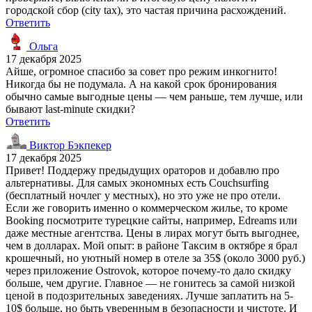
городской сбор (city tax), это частая причина расхождений.
Ответить
Ольга
17 декабря 2025
Айше, огромное спасибо за совет про режим инкогнито!
Никогда бы не подумала. А на какой срок бронирования
обычно самые выгодные цены — чем раньше, тем лучше, или
бывают last-minute скидки?
Ответить
Виктор Бэкпекер
17 декабря 2025
Привет! Поддержу предыдущих ораторов и добавлю про
альтернативы. Для самых экономных есть Couchsurfing
(бесплатный ночлег у местных), но это уже не про отели.
Если же говорить именно о коммерческом жилье, то кроме
Booking посмотрите турецкие сайты, например, Edreams или
даже местные агентства. Цены в лирах могут быть выгоднее,
чем в долларах. Мой опыт: в районе Таксим в октябре я брал
крошечный, но уютный номер в отеле за 35$ (около 3000 руб.)
через приложение Ostrovok, которое почему-то дало скидку
больше, чем другие. Главное — не гонитесь за самой низкой
ценой в подозрительных заведениях. Лучше заплатить на 5-
10$ больше, но быть уверенным в безопасности и чистоте. И