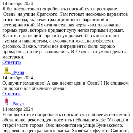
14 ноября 2024
Я бы посоветовал попробовать горский суп в ресторане
'Озень' на улице Ярагского. Там готовят несколько вариантов
этого блюда, включая традиционный с бараниной и
вегетарианский. Их отличительная черта - использование
горных трав, которые придают супу неповторимый аромат.
Кстати, настоящий горский суп должен быть достаточно
густым и наваристым, с кусочками мяса, картофелем и
фасолью. Важно, чтобы все ингредиенты были хорошо
проварены, но не разваливались. В 'Озень' это умеют делать
мастерски.
Ответить
Зухра
14 ноября 2024
О, звучит заманчиво! А как насчет цен в 'Озень'? Не слишком
ли дорого для обычного обеда?
Ответить
Расул
14 ноября 2024
Если вы хотите попробовать горский суп в более аутентичной
обстановке, рекомендую посетить небольшое кафе 'У горца' в
старой части города. Оно находится на улице Буйнакского,
недалеко от центрального рынка. Хозяйка кафе, тетя Сакинат,