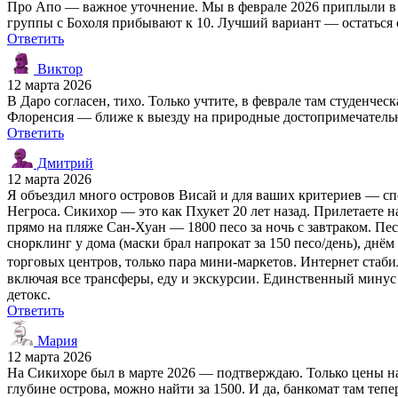
Про Апо — важное уточнение. Мы в феврале 2026 приплыли в 8 
группы с Бохоля прибывают к 10. Лучший вариант — остаться с 
Ответить
Виктор
12 марта 2026
В Даро согласен, тихо. Только учтите, в феврале там студенче
Флоренсия — ближе к выезду на природные достопримечательно
Ответить
Дмитрий
12 марта 2026
Я объездил много островов Висай и для ваших критериев — сп
Негроса. Сикихор — это как Пхукет 20 лет назад. Прилетаете на
прямо на пляже Сан-Хуан — 1800 песо за ночь с завтраком. Пес
снорклинг у дома (маски брал напрокат за 150 песо/день), днё
торговых центров, только пара мини-маркетов. Интернет стабил
включая все трансферы, еду и экскурсии. Единственный минус
детокс.
Ответить
Мария
12 марта 2026
На Сикихоре был в марте 2026 — подтверждаю. Только цены на 
глубине острова, можно найти за 1500. И да, банкомат там тепе