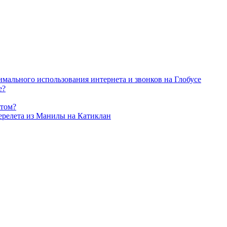
имального использования интернета и звонков на Глобусе
е?
етом?
перелета из Манилы на Катиклан