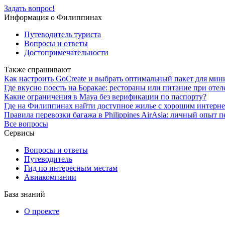
Задать вопрос!
Информация о Филиппинах
Путеводитель туриста
Вопросы и ответы
Достопримечательности
Также спрашивают
Как настроить GoCreate и выбрать оптимальный пакет для мин
Где вкусно поесть на Боракае: рестораны или питание при отел
Какие ограничения в Maya без верификации по паспорту?
Где на Филиппинах найти доступное жилье с хорошим интерн
Правила перевозки багажа в Philippines AirAsia: личный опыт 
Все вопросы
Сервисы
Вопросы и ответы
Путеводитель
Гид по интересным местам
Авиакомпании
База знаний
О проекте