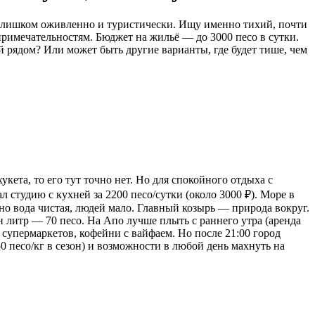
 слишком оживленно и туристически. Ищу именно тихий, почти
примечательностям. Бюджет на жильё — до 3000 песо в сутки.
 рядом? Или может быть другие варианты, где будет тише, чем
ета, то его тут точно нет. Но для спокойного отдыха с
л студию с кухней за 2200 песо/сутки (около 3000 ₽). Море в
 но вода чистая, людей мало. Главный козырь — природа вокруг.
ин литр — 70 песо. На Апо лучше плыть с раннего утра (аренда
у супермаркетов, кофейни с вайфаем. Но после 21:00 город
 песо/кг в сезон) и возможности в любой день махнуть на