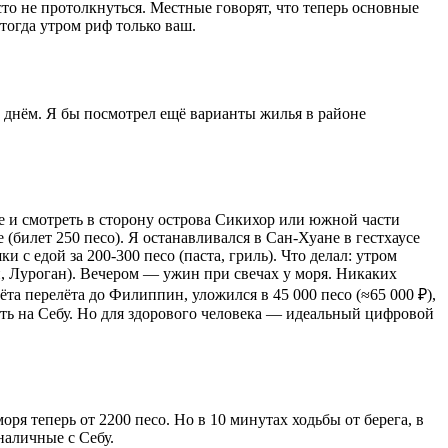
то не протолкнуться. Местные говорят, что теперь основные
 тогда утром риф только ваш.
и днём. Я бы посмотрел ещё варианты жилья в районе
е и смотреть в сторону острова Сикихор или южной части
 (билет 250 песо). Я останавливался в Сан-Хуане в гестхаусе
с едой за 200-300 песо (паста, гриль). Что делал: утром
ан, Луроган). Вечером — ужин при свечах у моря. Никаких
та перелёта до Филиппин, уложился в 45 000 песо (≈65 000 ₽),
ть на Себу. Но для здорового человека — идеальный цифровой
я теперь от 2200 песо. Но в 10 минутах ходьбы от берега, в
наличные с Себу.