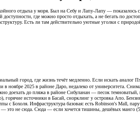
койного отдыха у моря. Был на Себу и Лапу-Лапу — показалось
доступности, где можно просто отдыхать, а не бегать по досто
труктуру. Есть ли там действительно уютные уголки с природой
ьный город, где жизнь течёт медленно. Если искать аналог Пхук
и в ноябре 2025 в районе Даро, недалеко от университета. Снима
можно доехать до пляжа в районе Сибуланан — песок темноватый,
со), горячие источники в Басай, снорклинг у островка Апо. Бенз
пы с Бохоля. Инфраструктура базовая: есть Robinson's Mall, пар
 — это не сюда. Сюда — если хочется тишины, дешёвых манго (50