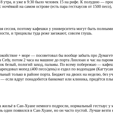
утра, и уже в 9:30 было человек 15 на рифе. К полудню — прос
ночёвкой на самом острове (есть пара гестхаусов от 1500 песо),
ская сессия, поэтому кафешки у университета могут быть полным
сти, и трициклы туда реже заезжают, совсем глушь.
окойствие + море — посоветовал бы вообще забыть про Думагет
 Себу, потом 2 часа на машине до порта Линлоан и час на пароме
ок белый, пологий заход, пальмы. По всему побережью — кафешки 
м арендовал мопед (400 песо/день) и ездил по водопадам (Кагтус
ьный только в районе порта. Бюджет на двоих на неделю, без учё
 — если вдруг понадобится банкомат или клиника, придётся плы
жильё в Сан-Хуане немного подросли, нормальный гестхаус у мор
рь один появился в Сан-Хуане, но он часто пустой. Лучше везти 