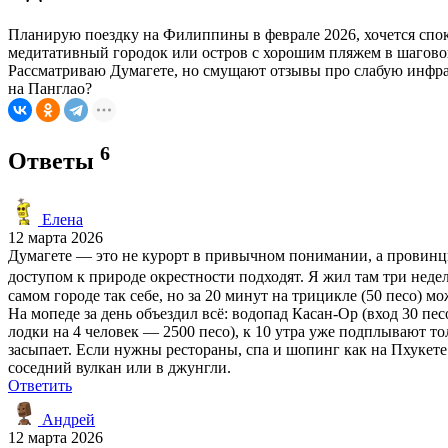
Планирую поездку на Филиппины в феврале 2026, хочется спо
медитативный городок или остров с хорошим пляжем в шаговой 
Рассматриваю Думагете, но смущают отзывы про слабую инфрас
на Панглао?
6
Ответы
Елена
12 марта 2026
Думагете — это не курорт в привычном понимании, а провинциал
доступом к природе окрестности подходят. Я жил там три недел
самом городе так себе, но за 20 минут на трицикле (50 песо) 
На мопеде за день объездил всё: водопад Касан-Ор (вход 30 пе
лодки на 4 человек — 2500 песо), к 10 утра уже подплывают тол
засыпает. Если нужны рестораны, спа и шопинг как на Пхукете
соседний вулкан или в джунгли.
Ответить
Андрей
12 марта 2026