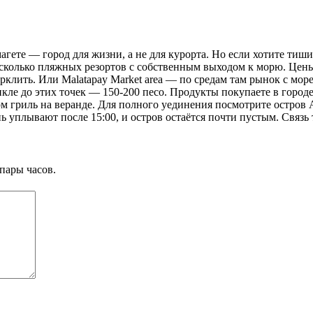
агете — город для жизни, а не для курорта. Но если хотите тиш
сколько пляжных резортов с собственным выходом к морю. Цены: 
орклить. Или Malatapay Market area — по средам там рынок с мо
икле до этих точек — 150-200 песо. Продукты покупаете в городе
ом гриль на веранде. Для полного уединения посмотрите остров А
нь уплывают после 15:00, и остров остаётся почти пустым. Связь
пары часов.