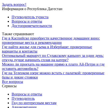
Задать вопрос!
Информация о Республика Дагестан
Путеводитель туриста
Вопросы и ответы
Достопримечательности
Также спрашивают
Где в Каспийске приобрести качественное домашнее вино:
проверенные места и рекомендации
Где найти жилье для съема в Избербаше: проверенные
варианты и контакты
Оптимальный маршрут по Сулакскому каньону за один день:
откуда лучше начинать сплав на катере?
Можно ли проехать на машине прямо к плато Ай-Петри и где
оставить автомобиль?
Где на Телецком озере можно встать с палаткой: проверенные
базы и дикие стоянки
Все вопросы
Сервисы
Вопросы и ответы
Путеводитель
Гид по интересным местам
Авиакомпании