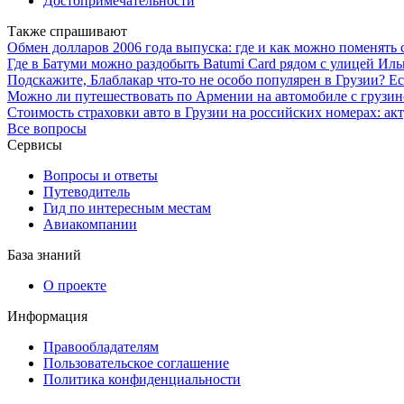
Достопримечательности
Также спрашивают
Обмен долларов 2006 года выпуска: где и как можно поменять
Где в Батуми можно раздобыть Batumi Card рядом с улицей Иль
Подскажите, Блаблакар что-то не особо популярен в Грузии? 
Можно ли путешествовать по Армении на автомобиле с грузи
Стоимость страховки авто в Грузии на российских номерах: а
Все вопросы
Сервисы
Вопросы и ответы
Путеводитель
Гид по интересным местам
Авиакомпании
База знаний
О проекте
Информация
Правообладателям
Пользовательское соглашение
Политика конфиденциальности