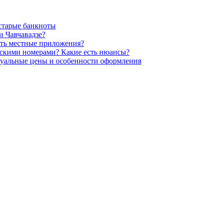
 старые банкноты
и Чавчавадзе?
Есть местные приложения?
нскими номерами? Какие есть нюансы?
ктуальные цены и особенности оформления