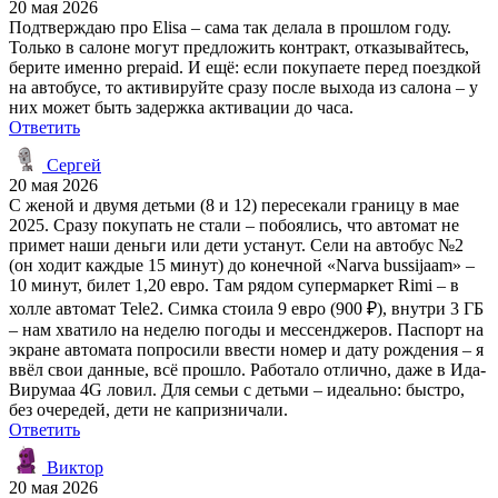
20 мая 2026
Подтверждаю про Elisa – сама так делала в прошлом году.
Только в салоне могут предложить контракт, отказывайтесь,
берите именно prepaid. И ещё: если покупаете перед поездкой
на автобусе, то активируйте сразу после выхода из салона – у
них может быть задержка активации до часа.
Ответить
Сергей
20 мая 2026
С женой и двумя детьми (8 и 12) пересекали границу в мае
2025. Сразу покупать не стали – побоялись, что автомат не
примет наши деньги или дети устанут. Сели на автобус №2
(он ходит каждые 15 минут) до конечной «Narva bussijaam» –
10 минут, билет 1,20 евро. Там рядом супермаркет Rimi – в
холле автомат Tele2. Симка стоила 9 евро (900 ₽), внутри 3 ГБ
– нам хватило на неделю погоды и мессенджеров. Паспорт на
экране автомата попросили ввести номер и дату рождения – я
ввёл свои данные, всё прошло. Работало отлично, даже в Ида-
Вирумаа 4G ловил. Для семьи с детьми – идеально: быстро,
без очередей, дети не капризничали.
Ответить
Виктор
20 мая 2026