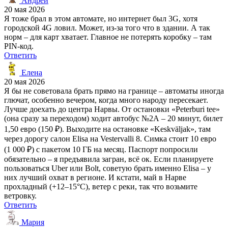
Андрей
20 мая 2026
Я тоже брал в этом автомате, но интернет был 3G, хотя
городской 4G ловил. Может, из-за того что в здании. А так
норм – для карт хватает. Главное не потерять коробку – там
PIN-код.
Ответить
Елена
20 мая 2026
Я бы не советовала брать прямо на границе – автоматы иногда
глючат, особенно вечером, когда много народу пересекает.
Лучше доехать до центра Нарвы. От остановки «Peterburi tee»
(она сразу за переходом) ходит автобус №2А – 20 минут, билет
1,50 евро (150 ₽). Выходите на остановке «Keskväljak», там
через дорогу салон Elisa на Vestervalli 8. Симка стоит 10 евро
(1 000 ₽) с пакетом 10 ГБ на месяц. Паспорт попросили
обязательно – я предъявила загран, всё ок. Если планируете
пользоваться Uber или Bolt, советую брать именно Elisa – у
них лучший охват в регионе. И кстати, май в Нарве
прохладный (+12–15°C), ветер с реки, так что возьмите
ветровку.
Ответить
Мария