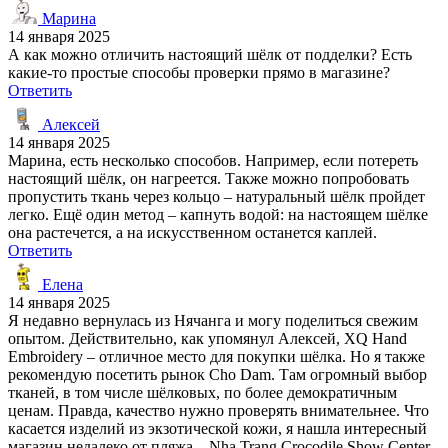
Марина
14 января 2025
А как можно отличить настоящий шёлк от подделки? Есть
какие-то простые способы проверки прямо в магазине?
Ответить
Алексей
14 января 2025
Марина, есть несколько способов. Например, если потереть
настоящий шёлк, он нагреется. Также можно попробовать
пропустить ткань через кольцо – натуральный шёлк пройдет
легко. Ещё один метод – капнуть водой: на настоящем шёлке
она растечется, а на искусственном останется каплей.
Ответить
Елена
14 января 2025
Я недавно вернулась из Нячанга и могу поделиться свежим
опытом. Действительно, как упомянул Алексей, XQ Hand
Embroidery – отличное место для покупки шёлка. Но я также
рекомендую посетить рынок Cho Dam. Там огромный выбор
тканей, в том числе шёлковых, по более демократичным
ценам. Правда, качество нужно проверять внимательнее. Что
касается изделий из экзотической кожи, я нашла интересный
магазин недалеко от пляжа – Nha Trang Crocodile Show Center.