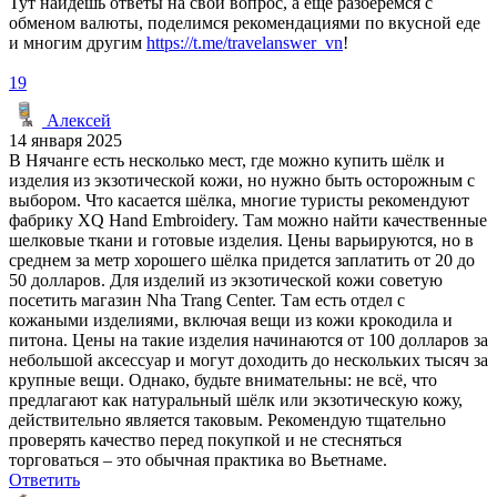
Тут найдёшь ответы на свой вопрос, а ещё разберёмся с
обменом валюты, поделимся рекомендациями по вкусной еде
и многим другим
https://t.me/travelanswer_vn
!
19
Алексей
14 января 2025
В Нячанге есть несколько мест, где можно купить шёлк и
изделия из экзотической кожи, но нужно быть осторожным с
выбором. Что касается шёлка, многие туристы рекомендуют
фабрику XQ Hand Embroidery. Там можно найти качественные
шелковые ткани и готовые изделия. Цены варьируются, но в
среднем за метр хорошего шёлка придется заплатить от 20 до
50 долларов. Для изделий из экзотической кожи советую
посетить магазин Nha Trang Center. Там есть отдел с
кожаными изделиями, включая вещи из кожи крокодила и
питона. Цены на такие изделия начинаются от 100 долларов за
небольшой аксессуар и могут доходить до нескольких тысяч за
крупные вещи. Однако, будьте внимательны: не всё, что
предлагают как натуральный шёлк или экзотическую кожу,
действительно является таковым. Рекомендую тщательно
проверять качество перед покупкой и не стесняться
торговаться – это обычная практика во Вьетнаме.
Ответить