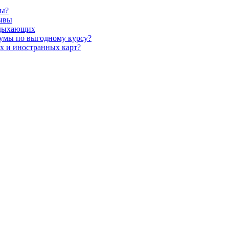
ты?
зывы
отдыхающих
сумы по выгодному курсу?
х и иностранных карт?