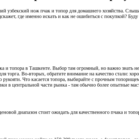
ший узбекский нож пчак и топор для домашнего хозяйства. Слыш
скажет, где именно искать и как не ошибиться с покупкой? Буду
ка и топора в Ташкенте. Выбор там огромный, но важно знать не
для торга. Во-вторых, обратите внимание на качество стали: хо
о рукояти. Что касается топора, выбирайте с прочным топорищем
вки в центральной части рынка - там обычно более опытные мас
ценовой диапазон стоит ожидать для качественного пчака и топо