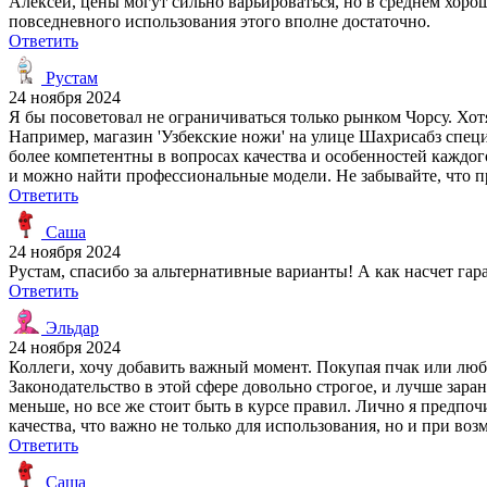
Алексей, цены могут сильно варьироваться, но в среднем хороши
повседневного использования этого вполне достаточно.
Ответить
Рустам
24 ноября 2024
Я бы посоветовал не ограничиваться только рынком Чорсу. Хот
Например, магазин 'Узбекские ножи' на улице Шахрисабз спец
более компетентны в вопросах качества и особенностей каждог
и можно найти профессиональные модели. Не забывайте, что пр
Ответить
Саша
24 ноября 2024
Рустам, спасибо за альтернативные варианты! А как насчет га
Ответить
Эльдар
24 ноября 2024
Коллеги, хочу добавить важный момент. Покупая пчак или любо
Законодательство в этой сфере довольно строгое, и лучше зара
меньше, но все же стоит быть в курсе правил. Лично я предп
качества, что важно не только для использования, но и при во
Ответить
Саша