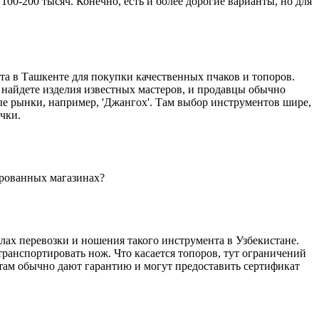
 100-200 тысяч. Конечно, есть и более дорогие варианты, но для
та в Ташкенте для покупки качественных пчаков и топоров.
 найдете изделия известных мастеров, и продавцы обычно
ные рынки, например, 'Джангох'. Там выбор инструментов шире,
чки.
ированных магазинах?
лах перевозки и ношения такого инструмента в Узбекистане.
 транспортировать нож. Что касается топоров, тут ограничений
 там обычно дают гарантию и могут предоставить сертификат