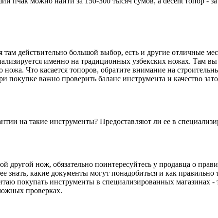
й пчак можно найти за 150-300 тысяч сумов, а decent топор - за
я там действительно большой выбор, есть и другие отличные мес
иализируется именно на традиционных узбекских ножах. Там вы
о ножа. Что касается топоров, обратите внимание на строитель
и покупке важно проверить баланс инструмента и качество зато
рантии на такие инструменты? Предоставляют ли ее в специализ
й другой нож, обязательно поинтересуйтесь у продавца о прави
нее знать, какие документы могут понадобиться и как правильно
очитаю покупать инструменты в специализированных магазинах -
зможных проверках.