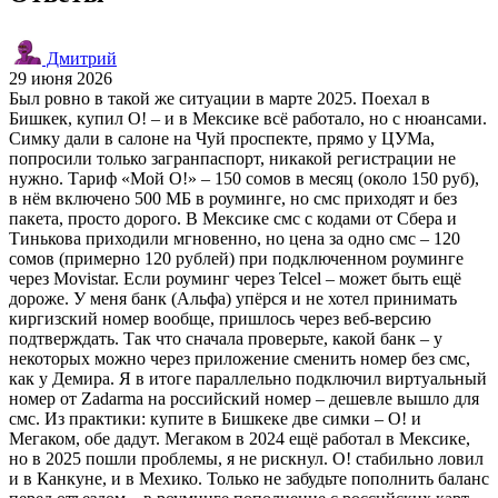
Дмитрий
29 июня 2026
Был ровно в такой же ситуации в марте 2025. Поехал в
Бишкек, купил О! – и в Мексике всё работало, но с нюансами.
Симку дали в салоне на Чуй проспекте, прямо у ЦУМа,
попросили только загранпаспорт, никакой регистрации не
нужно. Тариф «Мой O!» – 150 сомов в месяц (около 150 руб),
в нём включено 500 МБ в роуминге, но смс приходят и без
пакета, просто дорого. В Мексике смс с кодами от Сбера и
Тинькова приходили мгновенно, но цена за одно смс – 120
сомов (примерно 120 рублей) при подключенном роуминге
через Movistar. Если роуминг через Telcel – может быть ещё
дороже. У меня банк (Альфа) упёрся и не хотел принимать
киргизский номер вообще, пришлось через веб-версию
подтверждать. Так что сначала проверьте, какой банк – у
некоторых можно через приложение сменить номер без смс,
как у Демира. Я в итоге параллельно подключил виртуальный
номер от Zadarma на российский номер – дешевле вышло для
смс. Из практики: купите в Бишкеке две симки – О! и
Мегаком, обе дадут. Мегаком в 2024 ещё работал в Мексике,
но в 2025 пошли проблемы, я не рискнул. О! стабильно ловил
и в Канкуне, и в Мехико. Только не забудьте пополнить баланс