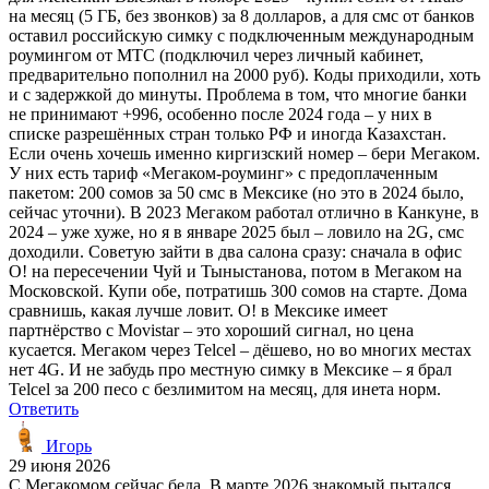
на месяц (5 ГБ, без звонков) за 8 долларов, а для смс от банков
оставил российскую симку с подключенным международным
роумингом от МТС (подключил через личный кабинет,
предварительно пополнил на 2000 руб). Коды приходили, хоть
и с задержкой до минуты. Проблема в том, что многие банки
не принимают +996, особенно после 2024 года – у них в
списке разрешённых стран только РФ и иногда Казахстан.
Если очень хочешь именно киргизский номер – бери Мегаком.
У них есть тариф «Мегаком-роуминг» с предоплаченным
пакетом: 200 сомов за 50 смс в Мексике (но это в 2024 было,
сейчас уточни). В 2023 Мегаком работал отлично в Канкуне, в
2024 – уже хуже, но я в январе 2025 был – ловило на 2G, смс
доходили. Советую зайти в два салона сразу: сначала в офис
О! на пересечении Чуй и Тыныстанова, потом в Мегаком на
Московской. Купи обе, потратишь 300 сомов на старте. Дома
сравнишь, какая лучше ловит. О! в Мексике имеет
партнёрство с Movistar – это хороший сигнал, но цена
кусается. Мегаком через Telcel – дёшево, но во многих местах
нет 4G. И не забудь про местную симку в Мексике – я брал
Telcel за 200 песо с безлимитом на месяц, для инета норм.
Ответить
Игорь
29 июня 2026
С Мегакомом сейчас беда. В марте 2026 знакомый пытался