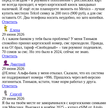
перед отъездом – в роуминге пополнение с российских карт
не всегда проходит, я через киргизский киоск закидывал
наличкой. И ещё: если планируете звонить по Mexico – лучше
купить местную Telcel симку за 200 песо (900 руб), а для смс
оставить О!. Два телефона носить неудобно, но зато копейки.
Ответить
Елена
29 июня 2026
А с каким банком у тебя была проблема? У меня Тиньков
спокойно принял киргизский номер, смс приходили. Правда,
я на О! брал, тариф «Свободный» – там роуминг подешевле,
70 сомов за смс. Но это было в 2024, сейчас не знаю.
Ответить
Дмитрий
29 июня 2026
@Елена: Альфа-банк у меня отказал. Сказали, что их система
не поддерживает номера +996. Пришлось через веб-версию
логиниться. Тиньков, кстати, тоже норм работал у друга.
Ответить
Сергей
29 июня 2026
Я бы на твоём месте не заморачивался с киргизскими симками
для Мексики. Выезжал в ноябре 2025 – купил eSIM от Airalo