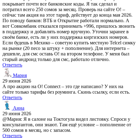
покрывает почти все банковские коды. Я так сделал и
потратил всего 250 сомов за месяц. Проверь на сайте О! –
сейчас там акция на этот тариф, действует до конца мая 2026.
По поводу банков: ВТБ и Открытие работали нормально. А
вот Совкомбанк отказался принимать +996, пришлось звонить
в поддержку и добавлять номер вручную. Уточни заранее в
своём банке, есть ли у них поддержка киргизских номеров.
Если будешь в Мехико – советую купить местную Telcel симку
на рынке (20 песо за штуку + пополнение). Для интернета –
дешевле, для смс оставь О! на втором телефоне. У меня был
старый андроид только для смс, работало отлично.
Ответить
Мария
29 июня 2026
А про акцию на O! Connect – это где написано? У них на
сайте только тарифы без роуминга. Скинь ссылку, если есть.
Ответить
Анна
29 июня 2026
@Мария: Я в салоне на Токтогула видел листовку. Спроси у
консультантов, они знают. Там ещё условие – пополнение от
500 сомов в месяц, но с запасом.
Ответить