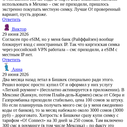
использовать в Мехико – смс не приходили, пришлось
экстренно покупать местную симку. Лучше О! проверенный
вариант, пусть дороже.
Ответить
Виктор
29 июня 2026
Согласен про eSIM, но у меня банк (Райффайзен) вообще
блокирует вход с иностранных IP. Так что киргизская симка
через российский VPN работала – смс приходили, а eSIM с
местным IP нет.
Ответить
Анна
29 июня 2026
Два месяца назад летал в Бишкек специально ради этого.
Решил вопрос просто: купил О! и оформил у них услугу
«Легкий роуминг» (бесплатно активируется в приложении). В
Мексике (Канкун, потом Плайя-дель-Кармен) смсы от Сбера и
Газпромбанка приходили стабильно, цена 100 сомов за штуку.
Но если планируешь получать много смс (а у меня ежедневно
коды от банков), то за месяц набежало около 3000 сомов (3000
руб) – дороговато. Хитрость: в Бишкеке сразу купи симку с
тарифом «O! Connect» на 30 дней за 250 сомов. Там включено
300 смс в роуминге (в том числе Мексика) – по факту это