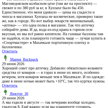
Магомедовском колбасном цехе (там же на проспекте) —
свежее и по 380 руб за кг, в Хунзахе было бы 450.
Единственное, что меня удивило — цены на сладости и
чипсы в магазинах Хунзаха не космические, примерно такие
же, как в городе. Но вот выбор лекарств минимальный,
«аптека» — это одна полка в магазине. Так что аптечку
собирайте дома. И да, вода из-под крана в горном селе
вкусная, но мы всё равно кипятили. На газовые баллоны там
не надейся, если планируете готовить чаще — лучше купить в
«Спортмастере» в Махачкале портативную плитку и
баллончики.
Ответить
Мария_Backpack
29 июня 2026
Хороший совет про аптечку. Добавлю: обязательно возьмите
средства от комаров — в горах в июне их много, особенно
вечером, хотя комаров меньше чем в Махачкале. И по одежде:
даже в июне ночью может быть +10°C, так что куртки нужны.
Ответить
Виктор_30
29 июня 2026
А мы ездили в августе — так вечерами вообще холодно,
градусов 8. Ещё важно: если вы планируете готовить,