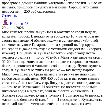
проверьте в домике наличие кастрюль и сковородки. У нас их
не было, пришлось покупать в магазине. Хорошо, что были
недорогие — 250 руб сковородка.
Ответить
Наталья_53
29 июня 2026
Мне кажется, проще закупиться в Махачкале среди недели,
когда нет пробок. Выезжайте из города до 10 утра, чтобы не
стоять на выезде. Я обычно захожу в супермаркет «Золотой
ключик» на улице Гагарина — там хороший выбор круп,
консервов и даже есть отдел с местными сладостями (хворост,
чак-чак). По ценам: в Хунзахе молоко и кефир чаще всего
местного разлива — по 60-70 руб, в Махачкале такое же стоит
55-60. Разница копеечная, но если везти из города, то молоко
быстро прокиснет в машине, особенно в жару. Лучше купить
сразу в Хунзахе у бабушек на рынке — там всегда парное.
Мясо тоже советую брать на месте: на рынке по пятницам
выбор отличный, цены 400-450 руб за кг, и вы точно видите
свежесть. А вот колбасу, сыр, йогурты длительного хранения
— везите из Махачкалы. И обязательно возьмите побольше
питьевой воды в бутылях, если не любите кипячёную. В
Хунзахе воду можно купить только в 1,5-литровых бутылках в
магазинах, больших бутылей нет. И последнее: в Хунзахе есть
неплохой хлеб — местные лепёшки из тандыра, их лучше