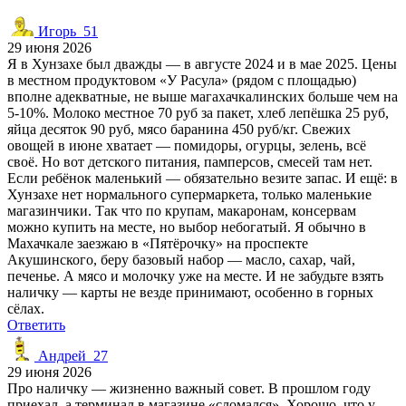
Игорь_51
29 июня 2026
Я в Хунзахе был дважды — в августе 2024 и в мае 2025. Цены
в местном продуктовом «У Расула» (рядом с площадью)
вполне адекватные, не выше магахачкалинских больше чем на
5-10%. Молоко местное 70 руб за пакет, хлеб лепёшка 25 руб,
яйца десяток 90 руб, мясо баранина 450 руб/кг. Свежих
овощей в июне хватает — помидоры, огурцы, зелень, всё
своё. Но вот детского питания, памперсов, смесей там нет.
Если ребёнок маленький — обязательно везите запас. И ещё: в
Хунзахе нет нормального супермаркета, только маленькие
магазинчики. Так что по крупам, макаронам, консервам
можно купить на месте, но выбор небогатый. Я обычно в
Махачкале заезжаю в «Пятёрочку» на проспекте
Акушинского, беру базовый набор — масло, сахар, чай,
печенье. А мясо и молочку уже на месте. И не забудьте взять
наличку — карты не везде принимают, особенно в горных
сёлах.
Ответить
Андрей_27
29 июня 2026
Про наличку — жизненно важный совет. В прошлом году
приехал, а терминал в магазине «сломался». Хорошо, что у