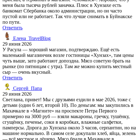
меня была тысяча рублей заначка. Плюс в Хунзахе есть
банкомат Сбербанка около администрации, но он часто
пустой или не работает. Так что лучше снимать в Буйнакске
по пути.
Ответить
Елена_TravelBlog
29 июня 2026
У Расула — хороший магазин, подтверждаю. Ещё есть
маленький магазинчик возле гостиницы «Хунзах», там цены
чуть выше, зато работают допоздна. Мясо советую брать на
рынке (по пятницам с утра). Там же можно купить местный
сыр — очень вкусный.
Ответить
Сергей_Папа
29 июня 2026
Светлана, привет! Мы с друзьями ездили в мае 2026, тоже с
детьми (один 6 лет, второй 10). По деньгам: мы закупились в
Махачкале в «Магните» на проспекте Петра Первого
примерно на 3000 руб — взяли макароны, гречку, тушёнку,
сгущёнку, печенье, соки в коробках, влажные салфетки,
памперсы. Дорога до Хунзаха около 3 часов, серпантин, но на
машине нормально. В самом селе докупали хлеб, яйца, зелень
— всё местное и дёшево. Мясо брали в Махачкале в