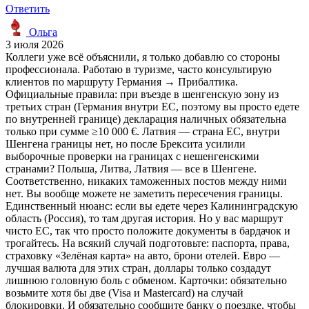
Ответить
Ольга
3 июля 2026
Коллеги уже всё объяснили, я только добавлю со стороны
профессионала. Работаю в туризме, часто консультирую
клиентов по маршруту Германия → Прибалтика.
Официальные правила: при въезде в шенгенскую зону из
третьих стран (Германия внутри ЕС, поэтому вы просто едете
по внутренней границе) декларация наличных обязательна
только при сумме ≥10 000 €. Латвия — страна ЕС, внутри
Шенгена границы нет, но после Брексита усилили
выборочные проверки на границах с нешенгенскими
странами? Польша, Литва, Латвия — все в Шенгене.
Соответственно, никаких таможенных постов между ними
нет. Вы вообще можете не заметить пересечения границы.
Единственный нюанс: если вы едете через Калининградскую
область (Россия), то там другая история. Но у вас маршрут
чисто ЕС, так что просто положите документы в бардачок и
трогайтесь. На всякий случай подготовьте: паспорта, права,
страховку «Зелёная карта» на авто, брони отелей. Евро —
лучшая валюта для этих стран, доллары только создадут
лишнюю головную боль с обменом. Карточки: обязательно
возьмите хотя бы две (Visa и Mastercard) на случай
блокировки. И обязательно сообщите банку о поездке, чтобы