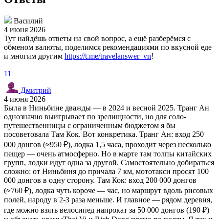
Василий
4 июня 2026
Тут найдёшь ответы на свой вопрос, а ещё разберёмся с
обменом валюты, поделимся рекомендациями по вкусной еде
и многим другим
https://t.me/travelanswer_vn
!
11
Дмитрий
4 июня 2026
Была в Ниньбине дважды — в 2024 и весной 2025. Транг Ан
однозначно выигрывает по зрелищности, но для соло-
путешественницы с ограниченным бюджетом я бы
посоветовала Там Кок. Вот конкретика. Транг Ан: вход 250
000 донгов (≈950 ₽), лодка 1,5 часа, проходит через несколько
пещер — очень атмосферно. Но в марте там толпы китайских
групп, лодки идут одна за другой. Самостоятельно добираться
сложно: от Ниньбиня до причала 7 км, мототакси просят 100
000 донгов в одну сторону. Там Кок: вход 200 000 донгов
(≈760 ₽), лодка чуть короче — час, но маршрут вдоль рисовых
полей, народу в 2-3 раза меньше. И главное — рядом деревня,
где можно взять велосипед напрокат за 50 000 донгов (190 ₽)