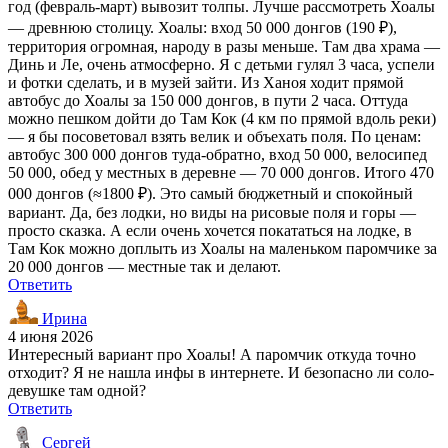
год (февраль-март) вывозит толпы. Лучше рассмотреть Хоалы
— древнюю столицу. Хоалы: вход 50 000 донгов (190 ₽),
территория огромная, народу в разы меньше. Там два храма —
Динь и Ле, очень атмосферно. Я с детьми гулял 3 часа, успели
и фотки сделать, и в музей зайти. Из Ханоя ходит прямой
автобус до Хоалы за 150 000 донгов, в пути 2 часа. Оттуда
можно пешком дойти до Там Кок (4 км по прямой вдоль реки)
— я бы посоветовал взять велик и объехать поля. По ценам:
автобус 300 000 донгов туда-обратно, вход 50 000, велосипед
50 000, обед у местных в деревне — 70 000 донгов. Итого 470
000 донгов (≈1800 ₽). Это самый бюджетный и спокойный
вариант. Да, без лодки, но виды на рисовые поля и горы —
просто сказка. А если очень хочется покататься на лодке, в
Там Кок можно доплыть из Хоалы на маленьком паромчике за
20 000 донгов — местные так и делают.
Ответить
Ирина
4 июня 2026
Интересный вариант про Хоалы! А паромчик откуда точно
отходит? Я не нашла инфы в интернете. И безопасно ли соло-
девушке там одной?
Ответить
Сергей