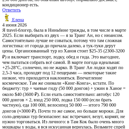
кондиционер есть.
Ответить
Елена
4 июня 2026
Я travel-блогер, была в Ниньбине трижды, в том числе в марте
2025. Если выбирать из двух — я за Транг Ан, но с нюансом.
Самостоятельно лучше не соваться, потому что там сложная
логистика: от города до причала далеко, а тук-туки дерут
цены. Организованный тур из Ханоя стоит $25-35 (2300-3200
₽) и включает транспорт, лодку, обед и гида. Это выгоднее,
чем пытаться собрать всё самой. В марте погода идеальная:
+25-28°C, солнечно, но не жарко. В Транг Ан лодки ходят по
2,5-3 часа, проходят под 12 пещерами — некоторые такие
низкие, что приходится наклоняться. Впечатление
космическое. Там же снимали «Кинг-Конга», кстати. По
бюджету: тур + чаевые гиду (50 000 донгов) + ужин в Ханое =
около $40 (3600 ₽). Если ехать самостоятельно: автобус 120
000 донгов × 2, вход 250 000, лодка 150 000 (если брать
частную), еда 100 000, велосипед 50 000 — итого 790 000
донгов (≈3000 ₽). Почти то же самое, но больше мороки. Для
соло-девушки тур безопаснее: вас встречают, везут, кормят, не
нужно торговаться. Из личного: в Там Кок было очень много
мошкары у воды, я вся искусанная вернулась. Возьмите спрей