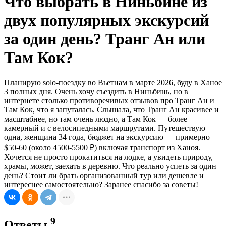
Что выбрать в Ниньбине из
двух популярных экскурсий
за один день? Транг Ан или
Там Кок?
Планирую solo-поездку во Вьетнам в марте 2026, буду в Ханое
3 полных дня. Очень хочу съездить в Ниньбинь, но в
интернете столько противоречивых отзывов про Транг Ан и
Там Кок, что я запуталась. Слышала, что Транг Ан красивее и
масштабнее, но там очень людно, а Там Кок — более
камерный и с велосипедными маршрутами. Путешествую
одна, женщина 34 года, бюджет на экскурсию — примерно
$50-60 (около 4500-5500 ₽) включая транспорт из Ханоя.
Хочется не просто прокатиться на лодке, а увидеть природу,
храмы, может, заехать в деревню. Что реально успеть за один
день? Стоит ли брать организованный тур или дешевле и
интереснее самостоятельно? Заранее спасибо за советы!
9
Ответы