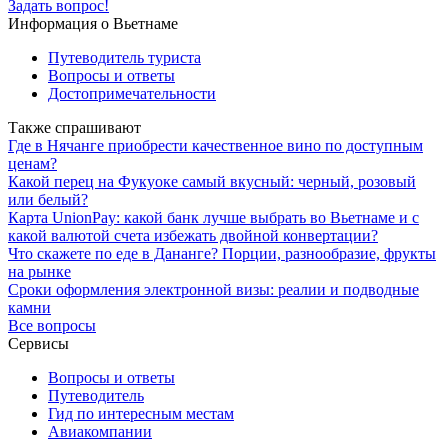
Задать вопрос!
Информация о Вьетнаме
Путеводитель туриста
Вопросы и ответы
Достопримечательности
Также спрашивают
Где в Нячанге приобрести качественное вино по доступным
ценам?
Какой перец на Фукуоке самый вкусный: черный, розовый
или белый?
Карта UnionPay: какой банк лучше выбрать во Вьетнаме и с
какой валютой счета избежать двойной конвертации?
Что скажете по еде в Дананге? Порции, разнообразие, фрукты
на рынке
Сроки оформления электронной визы: реалии и подводные
камни
Все вопросы
Сервисы
Вопросы и ответы
Путеводитель
Гид по интересным местам
Авиакомпании