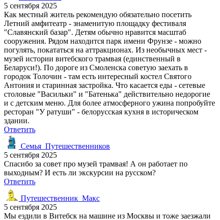
5 сентября 2025
Как местный житель рекомендую обязательно посетить
Летний амфитеатр - знаменитую площадку фестиваля
"Славянский базар". Детям обычно нравится масштаб
сооружения. Рядом находится парк имени Фрунзе - можно
погулять, покататься на аттракционах. Из необычных мест -
музей истории витебского трамвая (единственный в
Беларуси!). По дороге из Смоленска советую заехать в
городок Толочин - там есть интересный костел Святого
Антония и старинная застройка. Что касается еды - сетевые
столовые "Васильки" и "Батенька" действительно недорогие
и с детским меню. Для более атмосферного ужина попробуйте
ресторан "У ратуши" - белорусская кухня в историческом
здании.
Ответить
Семья_Путешественников
5 сентября 2025
Спасибо за совет про музей трамвая! А он работает по
выходным? И есть ли экскурсии на русском?
Ответить
Путешественник_Макс
5 сентября 2025
Мы ездили в Витебск на машине из Москвы и тоже заезжали