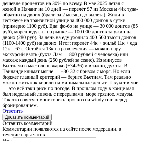
дешевле процентов на 30% по всему. В мае 2025 летал с
женой в Нячанг на 10 дней — перелёт S7 из Москвы 44к туда-
обратно на двоих (брали за 2 месяца до вылета). Жили в
гестхаусе на транзитной улице за 400 000 донгов в сутки
(примерно 1100 руб). Еда: фо-бо на улице — 30 000 донгов (85
руб), морепродукты на рынке — 100 000 донгов за ужин на
двоих (280 руб). За день на еду уходило 400-500 тысяч донгов
(1100-1400 руб) на двоих. Итог: перелёт 44к + жильё 11к + еда
12к = 67к. Остаётся 13к на развлечения — можно пару
экскурсий взять (бухта Лам — 800 рублей с человека) или
массаж каждый день (250 рублей за сеанс). Из минусов
Вьетнама в мае: очень жарко (+34-36) и влажно, духота. В
Таиланде климат мягче — +30-32 с бризом с моря. Но если
бюджет главный критерий — берите Вьетнам. Там реально
можно жить как короли на минимальные деньги. Пхукет в мае
— это всё-таки риск по погоде. В прошлом году в конце мая
был недельный ливень с перерывами, море грязное, медузы.
Так что советую мониторить прогноз на windy.com перед
бронированием.
Ответить
Добавить комментарий
Оставить комментарий
Комментарии появляются на сайте после модерации, в
течение пары часов.
Имя