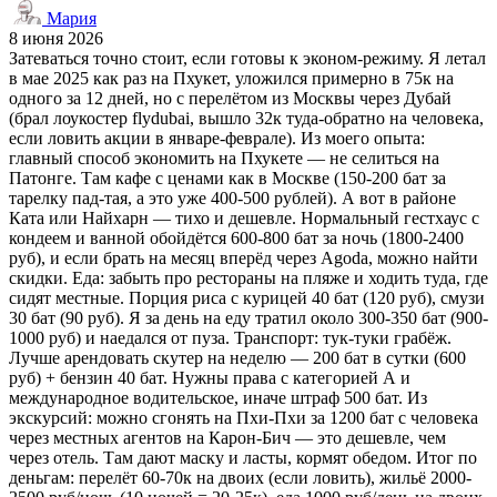
Мария
8 июня 2026
Затеваться точно стоит, если готовы к эконом-режиму. Я летал
в мае 2025 как раз на Пхукет, уложился примерно в 75к на
одного за 12 дней, но с перелётом из Москвы через Дубай
(брал лоукостер flydubai, вышло 32к туда-обратно на человека,
если ловить акции в январе-феврале). Из моего опыта:
главный способ экономить на Пхукете — не селиться на
Патонге. Там кафе с ценами как в Москве (150-200 бат за
тарелку пад-тая, а это уже 400-500 рублей). А вот в районе
Ката или Найхарн — тихо и дешевле. Нормальный гестхаус с
кондеем и ванной обойдётся 600-800 бат за ночь (1800-2400
руб), и если брать на месяц вперёд через Agoda, можно найти
скидки. Еда: забыть про рестораны на пляже и ходить туда, где
сидят местные. Порция риса с курицей 40 бат (120 руб), смузи
30 бат (90 руб). Я за день на еду тратил около 300-350 бат (900-
1000 руб) и наедался от пуза. Транспорт: тук-туки грабёж.
Лучше арендовать скутер на неделю — 200 бат в сутки (600
руб) + бензин 40 бат. Нужны права с категорией А и
международное водительское, иначе штраф 500 бат. Из
экскурсий: можно сгонять на Пхи-Пхи за 1200 бат с человека
через местных агентов на Карон-Бич — это дешевле, чем
через отель. Там дают маску и ласты, кормят обедом. Итог по
деньгам: перелёт 60-70к на двоих (если ловить), жильё 2000-