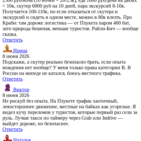
2500 руб/ночь (10 ночей = 20-25к), еда 1000 руб/день на двоих
= 10к, скутер 6000 руб на 10 дней, пара экскурсий 8-10к.
Получается 100-110к, но если отказаться от скутера и
экскурсий и сидеть в одном месте, можно в 80к влезть. Про
Краби: там дороже логистика — от Пхукета паром 400 бат,
зато природа бешеная, меньше туристов. Райли-Бич — вообще
сказка.
Ответить
Ирина
8 июня 2026
Подскажи, а скутер реально безопасно брать, если опыта
вождения нет вообще? У меня только права категории B. В
России на мопеде не катался, боюсь местного трафика.
Ответить
Виктор
8 июня 2026
Не рискуй без опыта. На Пхукете трафик хаотичный,
левостороннее движение, местные на байках как угорелые. Я
видел кучу переломов у туристов, которые первый раз сели за
руль. Лучше такси по таймеру через Grab или Indrive —
выйдет дороже, но безопаснее.
Ответить
Наталья