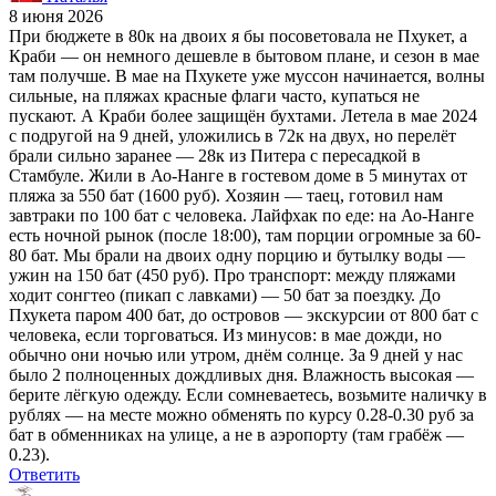
8 июня 2026
При бюджете в 80к на двоих я бы посоветовала не Пхукет, а
Краби — он немного дешевле в бытовом плане, и сезон в мае
там получше. В мае на Пхукете уже муссон начинается, волны
сильные, на пляжах красные флаги часто, купаться не
пускают. А Краби более защищён бухтами. Летела в мае 2024
с подругой на 9 дней, уложились в 72к на двух, но перелёт
брали сильно заранее — 28к из Питера с пересадкой в
Стамбуле. Жили в Ао-Нанге в гостевом доме в 5 минутах от
пляжа за 550 бат (1600 руб). Хозяин — таец, готовил нам
завтраки по 100 бат с человека. Лайфхак по еде: на Ао-Нанге
есть ночной рынок (после 18:00), там порции огромные за 60-
80 бат. Мы брали на двоих одну порцию и бутылку воды —
ужин на 150 бат (450 руб). Про транспорт: между пляжами
ходит сонгтео (пикап с лавками) — 50 бат за поездку. До
Пхукета паром 400 бат, до островов — экскурсии от 800 бат с
человека, если торговаться. Из минусов: в мае дожди, но
обычно они ночью или утром, днём солнце. За 9 дней у нас
было 2 полноценных дождливых дня. Влажность высокая —
берите лёгкую одежду. Если сомневаетесь, возьмите наличку в
рублях — на месте можно обменять по курсу 0.28-0.30 руб за
бат в обменниках на улице, а не в аэропорту (там грабёж —
0.23).
Ответить