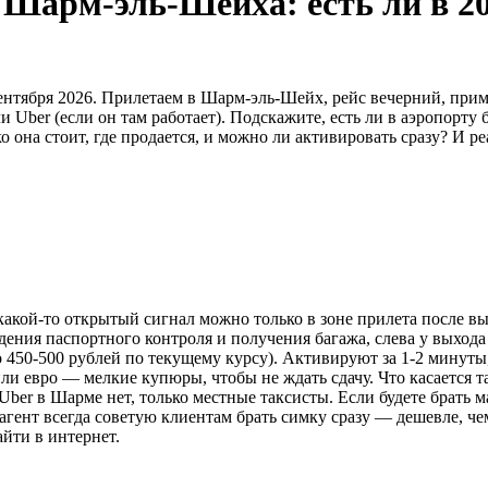
 Шарм-эль-Шейха: есть ли в 20
тября 2026. Прилетаем в Шарм-эль-Шейх, рейс вечерний, пример
 Uber (если он там работает). Подскажите, есть ли в аэропорту
она стоит, где продается, и можно ли активировать сразу? И ре
акой-то открытый сигнал можно только в зоне прилета после вы
ения паспортного контроля и получения багажа, слева у выхода 
но 450-500 рублей по текущему курсу). Активируют за 1-2 минуты
и евро — мелкие купюры, чтобы не ждать сдачу. Что касается та
ber в Шарме нет, только местные таксисты. Если будете брать м
гент всегда советую клиентам брать симку сразу — дешевле, чем
айти в интернет.