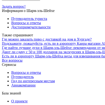
Задать вопрос!
Информация о Шарм-эль-Шейхе
Путеводитель туриста
Вопросы и ответы
Достопримечательности
Также спрашивают
Где можно заказать пиво с доставкой на дом в Хургаде?
Подскажите, пожалуйста, есть ли в аэропорту Каира магазин
Где найти лучшие духи в Шарм-эль-Шейхе: рекомендации от м
Дают ли сдачу с 50 и 100 долларов на экскурсиях в Шарм-эль
Есть ли в аэропорту Шарм-эль-Шейха весы для взвешивания ба
Все вопросы
Сервисы
Вопросы и ответы
Путеводитель
Гид по интересным местам
Авиакомпании
База знаний
О проекте