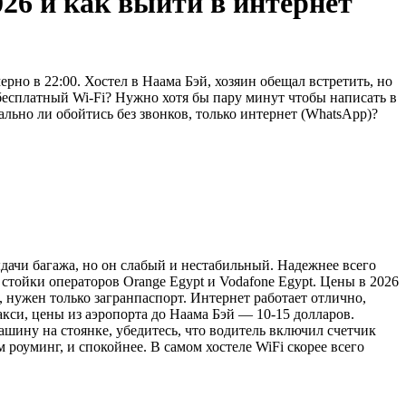
26 и как выйти в интернет
но в 22:00. Хостел в Наама Бэй, хозяин обещал встретить, но
 бесплатный Wi-Fi? Нужно хотя бы пару минут чтобы написать в
ально ли обойтись без звонков, только интернет (WhatsApp)?
дачи багажа, но он слабый и нестабильный. Надежнее всего
стойки операторов Orange Egypt и Vodafone Egypt. Цены в 2026
, нужен только загранпаспорт. Интернет работает отлично,
кси, цены из аэропорта до Наама Бэй — 10-15 долларов.
ашину на стоянке, убедитесь, что водитель включил счетчик
 роуминг, и спокойнее. В самом хостеле WiFi скорее всего