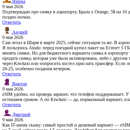
Ирина
9 мая 2026
Подтверждаю про симку в аэропорту. Брала у Orange, 5$ на 10 д
поздно ночью.
Ответить
Андрей
9 мая 2026
Сам летал в Шарм в марте 2025, сейчас ситуация та же. В аэроп
Я пользуюсь Airalo: перед поездкой купил пакет на Египет 5 ГБ
менять симки. Но для бюджетного варианта симка в аэропорту т
продать симку, которая уже была активирована, либо с другим 
через Kiwitaxi или попросить хостел прислать трансфер. Если 
20-25, особенно поздним вечером.
Ответить
Виктор
9 мая 2026
eSIM удобно, но проверь заранее, что телефон поддерживает. У
истекшим сроком. А по Kiwitaxi — да, нормальный вариант, пла
Ответить
Дмитрий
9 мая 2026
Как IT-шник скажу: самый простой и дешевый вариант — eSIM ч