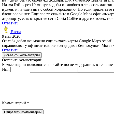
на 7 дней сейчас около 4,5 доллара. Для WhatsApp хватит за гл
Наама Бэй через 10 минут ходьбы от любого отеля есть магазин
нужен, и лучше взять с собой ксерокопию. Но если прилетаете 
блокировок нет. Еще совет: скачайте в Google Maps офлайн-ка
аэропорту: есть открытые сети Costa Coffee и других точек, но
Ответить
Елена
9 мая 2026
От себя добавлю: можно еще скачать карты Google Maps офлайн 
спрашивают у официантов, не всегда дают без покупки. Мы та
Ответить
Добавить комментарий
Оставить комментарий
Комментарии появляются на сайте после модерации, в течение 
Имя
Комментарий
*