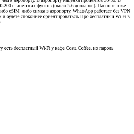
, чем в аэропорту. В аэропорту наценка процентов 30-50. В
0-200 египетских фунтов (около 5-6 долларов). Паспорт тоже
либо eSIM, либо симка в аэропорту. WhatsApp работает без VPN,
к и будете спокойнее ориентироваться. Про бесплатный Wi-Fi в
.
 есть бесплатный Wi-Fi у кафе Costa Coffee, но пароль