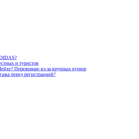
 ADIDAS?
естных и туристов
-Шейхе? Переживаю из-за крупных купюр
гажа перед регистрацией?