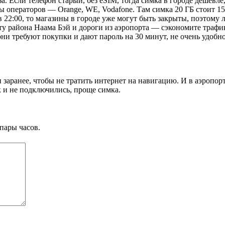
аза. Если телефон старый, без eSIM, тогда симка в городе дешевле
ы операторов — Orange, WE, Vodafone. Там симка 20 ГБ стоит 15
в 22:00, то магазины в городе уже могут быть закрыты, поэтому 
рту района Наама Бэй и дороги из аэропорта — сэкономите трафи
 они требуют покупки и дают пароль на 30 минут, не очень удобно
заранее, чтобы не тратить интернет на навигацию. И в аэропорту
к и не подключились, проще симка.
пары часов.