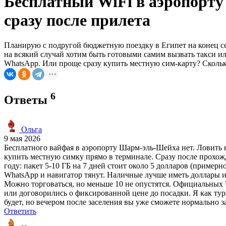
Бесплатный WiFi в аэропорту
сразу после прилета
Планирую с подругой бюджетную поездку в Египет на конец сен
на всякий случай хотим быть готовыми самим вызвать такси или
WhatsApp. Или проще сразу купить местную сим-карту? Сколько 
6
Ответы
Ольга
9 мая 2026
Бесплатного вайфая в аэропорту Шарм-эль-Шейха нет. Ловить к
купить местную симку прямо в терминале. Сразу после прохожд
году: пакет 5-10 ГБ на 7 дней стоит около 5 долларов (пример
WhatsApp и навигатор тянут. Наличные лучше иметь доллары ил
Можно торговаться, но меньше 10 не опустятся. Официальных U
или договорились о фиксированной цене до посадки. Я как тура
будет, но вечером после заселения вы уже сможете нормально з
Ответить