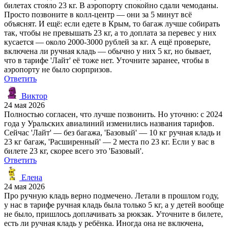
билетах стояло 23 кг. В аэропорту спокойно сдали чемоданы.
Просто позвоните в колл-центр — они за 5 минут всё
объяснят. И ещё: если едете в Крым, то багаж лучше собирать
так, чтобы не превышать 23 кг, а то доплата за перевес у них
кусается — около 2000-3000 рублей за кг. А ещё проверьте,
включена ли ручная кладь — обычно у них 5 кг, но бывает,
что в тарифе 'Лайт' её тоже нет. Уточните заранее, чтобы в
аэропорту не было сюрпризов.
Ответить
Виктор
24 мая 2026
Полностью согласен, что лучше позвонить. Но уточню: с 2024
года у Уральских авиалиний изменились названия тарифов.
Сейчас 'Лайт' — без багажа, 'Базовый' — 10 кг ручная кладь и
23 кг багаж, 'Расширенный' — 2 места по 23 кг. Если у вас в
билете 23 кг, скорее всего это 'Базовый'.
Ответить
Елена
24 мая 2026
Про ручную кладь верно подмечено. Летали в прошлом году,
у нас в тарифе ручная кладь была только 5 кг, а у детей вообще
не было, пришлось доплачивать за рюкзак. Уточните в билете,
есть ли ручная кладь у ребёнка. Иногда она не включена,