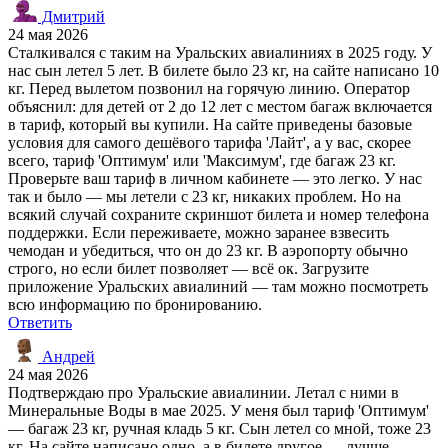
Дмитрий
24 мая 2026
Сталкивался с таким на Уральских авиалиниях в 2025 году. У
нас сын летел 5 лет. В билете было 23 кг, на сайте написано 10
кг. Перед вылетом позвонил на горячую линию. Оператор
объяснил: для детей от 2 до 12 лет с местом багаж включается
в тариф, который вы купили. На сайте приведены базовые
условия для самого дешёвого тарифа 'Лайт', а у вас, скорее
всего, тариф 'Оптимум' или 'Максимум', где багаж 23 кг.
Проверьте ваш тариф в личном кабинете — это легко. У нас
так и было — мы летели с 23 кг, никаких проблем. Но на
всякий случай сохраните скриншот билета и номер телефона
поддержки. Если переживаете, можно заранее взвесить
чемодан и убедиться, что он до 23 кг. В аэропорту обычно
строго, но если билет позволяет — всё ок. Загрузите
приложение Уральских авиалиний — там можно посмотреть
всю информацию по бронированию.
Ответить
Андрей
24 мая 2026
Подтверждаю про Уральские авиалинии. Летал с ними в
Минеральные Воды в мае 2025. У меня был тариф 'Оптимум'
— багаж 23 кг, ручная кладь 5 кг. Сын летел со мной, тоже 23
кг. На сайте написано одно, а в билете другое — лучше