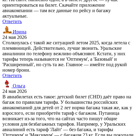
ориентироваться на билет. Скачайте приложение
авиакомпании — там все данные по рейсу и багажу
актуальные.
Ответить
Ирина
24 мая 2026
Столкнулась с такой же ситуацией летом 2025, когда летела с
племянницей. Действительно, лучше звонить. Уральские
авиалинии по телефону вежливо объясняют. Кстати, у них
тарифы теперь называются не 'Оптимум', а 'Базовый' и
'Расширенный', но суть та же. Главное — имейте под рукой
номер брони.
Ответить
Ольга
24 мая 2026
В авиабилетах есть такое: детский билет (CHD) даёт право на
багаж по правилам тарифа. У большинства российских
авиакомпаний для детей от 2 лет норма багажа такая же, как у
взрослого, если приобретён тариф с багажом. Путаница
возникает из-за того, что на сайтах часто пишут общие
условия для безбагажных тарифов. Например, у Уральских
авиалиний есть тариф 'Лайт' — без багажа, и тарифы
'Оптимум' и 'Максимум' — с багажом 23 кг. Если вы покупали