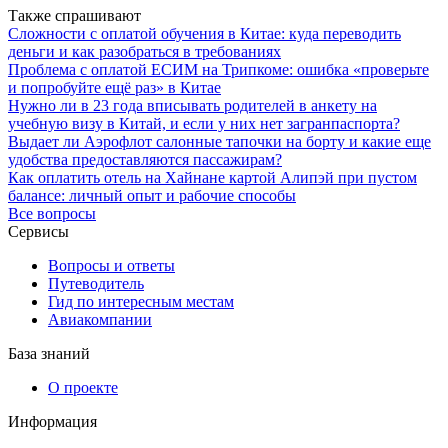
Также спрашивают
Сложности с оплатой обучения в Китае: куда переводить
деньги и как разобраться в требованиях
Проблема с оплатой ЕСИМ на Трипкоме: ошибка «проверьте
и попробуйте ещё раз» в Китае
Нужно ли в 23 года вписывать родителей в анкету на
учебную визу в Китай, и если у них нет загранпаспорта?
Выдает ли Аэрофлот салонные тапочки на борту и какие еще
удобства предоставляются пассажирам?
Как оплатить отель на Хайнане картой Алипэй при пустом
балансе: личный опыт и рабочие способы
Все вопросы
Сервисы
Вопросы и ответы
Путеводитель
Гид по интересным местам
Авиакомпании
База знаний
О проекте
Информация