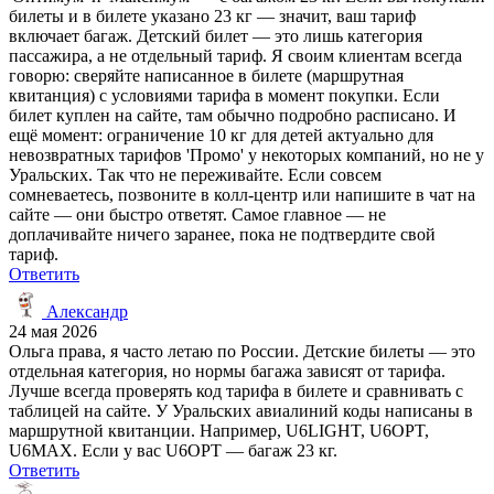
билеты и в билете указано 23 кг — значит, ваш тариф
включает багаж. Детский билет — это лишь категория
пассажира, а не отдельный тариф. Я своим клиентам всегда
говорю: сверяйте написанное в билете (маршрутная
квитанция) с условиями тарифа в момент покупки. Если
билет куплен на сайте, там обычно подробно расписано. И
ещё момент: ограничение 10 кг для детей актуально для
невозвратных тарифов 'Промо' у некоторых компаний, но не у
Уральских. Так что не переживайте. Если совсем
сомневаетесь, позвоните в колл-центр или напишите в чат на
сайте — они быстро ответят. Самое главное — не
доплачивайте ничего заранее, пока не подтвердите свой
тариф.
Ответить
Александр
24 мая 2026
Ольга права, я часто летаю по России. Детские билеты — это
отдельная категория, но нормы багажа зависят от тарифа.
Лучше всегда проверять код тарифа в билете и сравнивать с
таблицей на сайте. У Уральских авиалиний коды написаны в
маршрутной квитанции. Например, U6LIGHT, U6OPT,
U6MAX. Если у вас U6OPT — багаж 23 кг.
Ответить