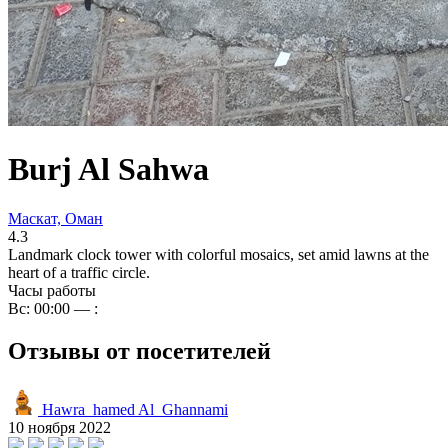
Burj Al Sahwa
Маскат, Оман
4.3
Landmark clock tower with colorful mosaics, set amid lawns at the
heart of a traffic circle.
Часы работы
Вс: 00:00 — :
Отзывы от посетителей
Hawra_hamed Al_Ghannami
10 ноября 2022