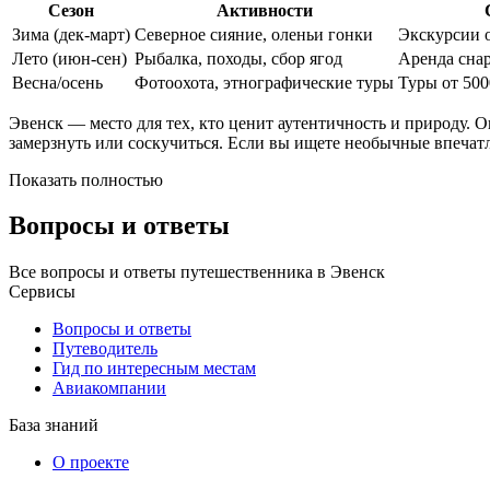
Сезон
Активности
Зима (дек-март)
Северное сияние, оленьи гонки
Экскурсии о
Лето (июн-сен)
Рыбалка, походы, сбор ягод
Аренда снар
Весна/осень
Фотоохота, этнографические туры
Туры от 500
Эвенск — место для тех, кто ценит аутентичность и природу. 
замерзнуть или соскучиться. Если вы ищете необычные впечат
Показать полностью
Вопросы и ответы
Все вопросы и ответы путешественника в Эвенск
Сервисы
Вопросы и ответы
Путеводитель
Гид по интересным местам
Авиакомпании
База знаний
О проекте