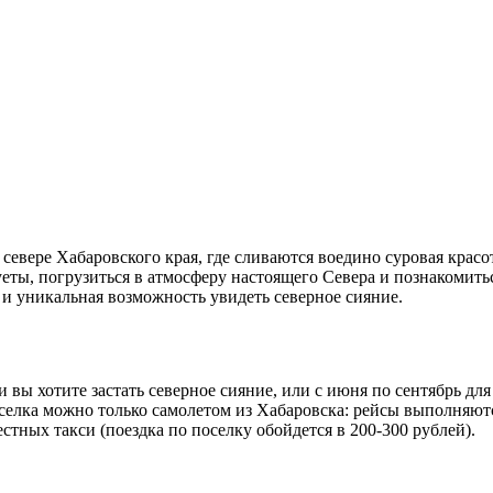
вере Хабаровского края, где сливаются воедино суровая красот
 суеты, погрузиться в атмосферу настоящего Севера и познакоми
 и уникальная возможность увидеть северное сияние.
 вы хотите застать северное сияние, или с июня по сентябрь дл
селка можно только самолетом из Хабаровска: рейсы выполняются
тных такси (поездка по поселку обойдется в 200-300 рублей).