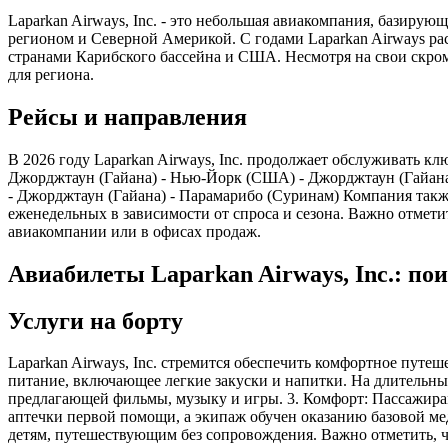
Laparkan Airways, Inc. - это небольшая авиакомпания, базиру
регионом и Северной Америкой. С годами Laparkan Airways р
странами Карибского бассейна и США. Несмотря на свои скро
для региона.
Рейсы и направления
В 2026 году Laparkan Airways, Inc. продолжает обслуживать
Джорджтаун (Гайана) - Нью-Йорк (США) - Джорджтаун (Гайана)
- Джорджтаун (Гайана) - Парамарибо (Суринам) Компания такж
еженедельных в зависимости от спроса и сезона. Важно отмет
авиакомпании или в офисах продаж.
Авиабилеты Laparkan Airways, Inc.: по
Услуги на борту
Laparkan Airways, Inc. стремится обеспечить комфортное путеш
питание, включающее легкие закуски и напитки. На длительных
предлагающей фильмы, музыку и игры. 3. Комфорт: Пассажирам
аптечки первой помощи, а экипаж обучен оказанию базовой м
детям, путешествующим без сопровождения. Важно отметить, чт