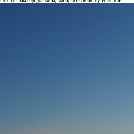
 по тысячам городов мира, выбирайте свобю путешествие!