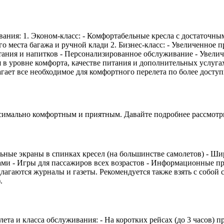
ивания: 1. Эконом-класс: - Комфортабельные кресла с достаточны
го места багажа и ручной клади 2. Бизнес-класс: - Увеличенное
ания и напитков - Персонализированное обслуживание - Увеличе
я в уровне комфорта, качестве питания и дополнительных услуга
лагает все необходимое для комфортного перелета по более досту
аксимально комфортным и приятным. Давайте подробнее рассмотри
льные экраны в спинках кресел (на большинстве самолетов) - Ш
ми - Игры для пассажиров всех возрастов - Информационные пр
агаются журналы и газеты. Рекомендуется также взять с собой с
.
ета и класса обслуживания: - На коротких рейсах (до 3 часов) п