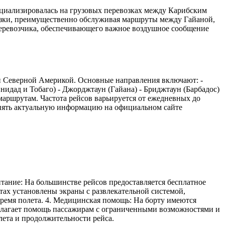
специализировалась на грузовых перевозках между Карибским
возки, преимущественно обслуживая маршруты между Гайаной,
перевозчика, обеспечивающего важное воздушное сообщение
 и Северной Америкой. Основные направления включают: -
идад и Тобаго) - Джорджтаун (Гайана) - Бриджтаун (Барбадос)
маршрутам. Частота рейсов варьируется от ежедневных до
очнять актуальную информацию на официальном сайте
Питание: На большинстве рейсов предоставляется бесплатное
етах установлены экраны с развлекательной системой,
ремя полета. 4. Медицинская помощь: На борту имеются
длагает помощь пассажирам с ограниченными возможностями и
лета и продолжительности рейса.