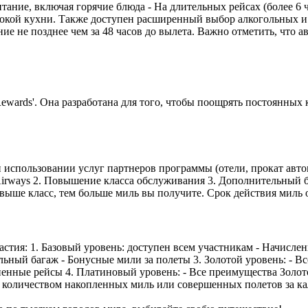
итание, включая горячие блюда - На длительных рейсах (более 
ысокой кухни. Также доступен расширенный выбор алкогольных 
ие не позднее чем за 48 часов до вылета. Важно отметить, что а
Rewards'. Она разработана для того, чтобы поощрять постоянны
ри использовании услуг партнеров программы (отели, прокат ав
Airways 2. Повышение класса обслуживания 3. Дополнительный 
 выше класс, тем больше миль вы получите. Срок действия миль 
астия: 1. Базовый уровень: доступен всем участникам - Начисле
ьный багаж - Бонусные мили за полеты 3. Золотой уровень: - В
лненные рейсы 4. Платиновый уровень: - Все преимущества Золо
я количеством накопленных миль или совершенных полетов за ка