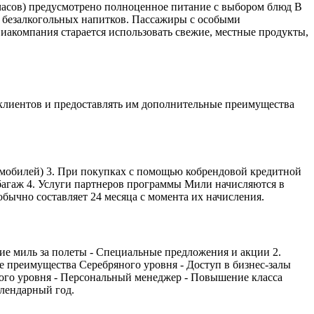
6 часов) предусмотрено полноценное питание с выбором блюд В
и безалкогольных напитков. Пассажиры с особыми
виакомпания старается использовать свежие, местные продукты,
х клиентов и предоставлять им дополнительные преимущества
томобилей) 3. При покупках с помощью кобрендовой кредитной
багаж 4. Услуги партнеров программы Мили начисляются в
обычно составляет 24 месяца с момента их начисления.
ние миль за полеты - Специальные предложения и акции 2.
се преимущества Серебряного уровня - Доступ в бизнес-залы
того уровня - Персональный менеджер - Повышение класса
лендарный год.