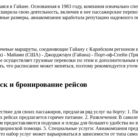
ющаяся в Гайане. Основанная в 1983 году, компания изначально 
асширила свою деятельность, включив в нее пассажирские пере
мные размеры, авиакомпания заработала репутацию надежного 
 ключевые маршруты, соединяющие Гайану с Карибским регионом
 - Майами (США) - Джорджтаун (Гайана) - Порт-оф-Спейн (Трин
е осуществляет грузовые перевозки по этим и дополнительным 
ить, что расписание может меняться, поэтому рекомендуется ут
иск и бронирование рейсов
ествие для своих пассажиров, предлагая ряд услуг на борту: 1. 
 рейсах предлагается горячее питание. 2. Развлечения: В самол
 предоставляются подушки и пледы для большего удобства во в
едицинской помощи. 5. Специальные услуги: Авиакомпания пре
о набор услуг может варьироваться в зависимости от типа само