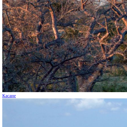
Касане