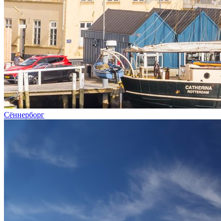
Сённерборг