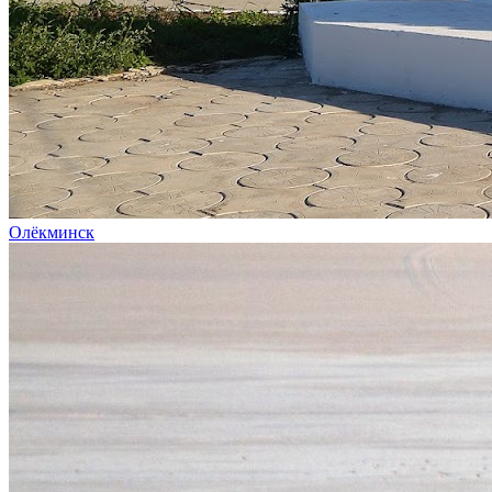
Олёкминск