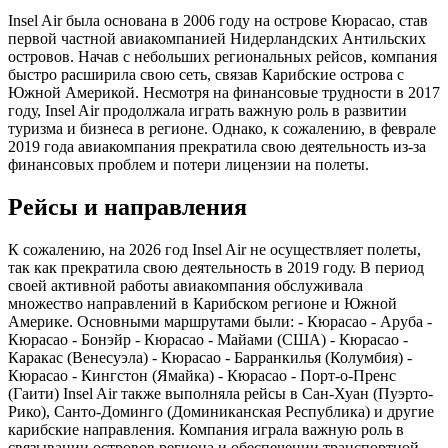
Insel Air была основана в 2006 году на острове Кюрасао, став
первой частной авиакомпанией Нидерландских Антильских
островов. Начав с небольших региональных рейсов, компания
быстро расширила свою сеть, связав Карибские острова с
Южной Америкой. Несмотря на финансовые трудности в 2017
году, Insel Air продолжала играть важную роль в развитии
туризма и бизнеса в регионе. Однако, к сожалению, в феврале
2019 года авиакомпания прекратила свою деятельность из-за
финансовых проблем и потери лицензии на полеты.
Рейсы и направления
К сожалению, на 2026 год Insel Air не осуществляет полеты,
так как прекратила свою деятельность в 2019 году. В период
своей активной работы авиакомпания обслуживала
множество направлений в Карибском регионе и Южной
Америке. Основными маршрутами были: - Кюрасао - Аруба -
Кюрасао - Бонэйр - Кюрасао - Майами (США) - Кюрасао -
Каракас (Венесуэла) - Кюрасао - Барранкилья (Колумбия) -
Кюрасао - Кингстон (Ямайка) - Кюрасао - Порт-о-Пренс
(Гаити) Insel Air также выполняла рейсы в Сан-Хуан (Пуэрто-
Рико), Санто-Доминго (Доминиканская Республика) и другие
карибские направления. Компания играла важную роль в
связывании островов региона и обеспечении транспортной