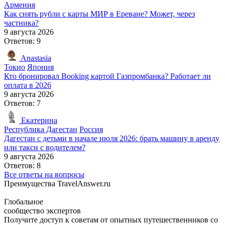
Армения
Как снять рубли с карты МИР в Ереване? Может, через
частника?
9 августа 2026
Ответов: 9
Anastasia
Токио
Япония
Кто бронировал Booking картой Газпромбанка? Работает ли
оплата в 2026
9 августа 2026
Ответов: 7
Екатерина
Республика Дагестан
Россия
Дагестан с детьми в начале июля 2026: брать машину в аренду
или такси с водителем?
9 августа 2026
Ответов: 8
Все ответы на вопросы
Преимущества TravelAnswer.ru
Глобальное
сообщество экспертов
Получите доступ к советам от опытных путешественников со