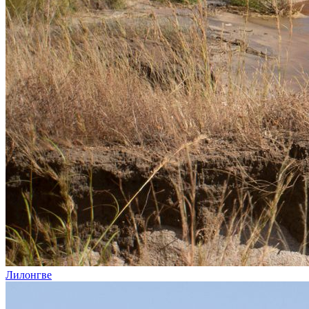
Лилонгве