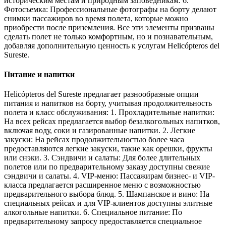
историческим местам и природным заповедникам. 6.
Фотосъемка: Профессиональные фотографы на борту делают
снимки пассажиров во время полета, которые можно
приобрести после приземления. Все эти элементы призваны
сделать полет не только комфортным, но и познавательным,
добавляя дополнительную ценность к услугам Helicópteros del
Sureste.
Питание и напитки
Helicópteros del Sureste предлагает разнообразные опции
питания и напитков на борту, учитывая продолжительность
полета и класс обслуживания: 1. Прохладительные напитки:
На всех рейсах предлагается выбор безалкогольных напитков,
включая воду, соки и газированные напитки. 2. Легкие
закуски: На рейсах продолжительностью более часа
предоставляются легкие закуски, такие как орешки, фрукты
или снэки. 3. Сэндвичи и салаты: Для более длительных
полетов или по предварительному заказу доступны свежие
сэндвичи и салаты. 4. VIP-меню: Пассажирам бизнес- и VIP-
класса предлагается расширенное меню с возможностью
предварительного выбора блюд. 5. Шампанское и вино: На
специальных рейсах и для VIP-клиентов доступны элитные
алкогольные напитки. 6. Специальное питание: По
предварительному запросу предоставляется специальное