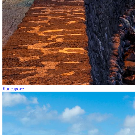
Лансароте