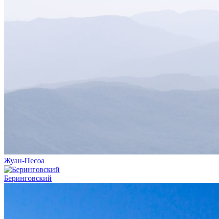
Жуан-Песоа
Беринговский